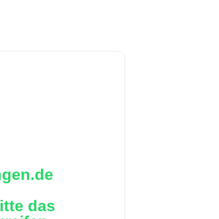
ingen.de
itte das